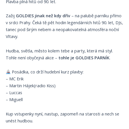
Plavba plná hitů od 90. let.
Zažij
GOLDIES jinak než kdy dřív
– na palubě parníku přímo
v srdci Prahy. Čeká tě pět hodin legendárních hitů 90. let, DJs,
tanec pod širým nebem a neopakovatelná atmosféra noční
Vltavy.
Hudba, světla, město kolem tebe a party, která má styl.
Tohle není obyčejná akce –
tohle je GOLDIES PARNÍK
.
Posádka, co drží hudební kurz plavby:
– MC Erik
– Martin Hájek(radio Kiss)
– Luccas
– Miguell
Kup vstupenky nyní, nastup, zapomeň na starosti a nech se
unést hudbou.