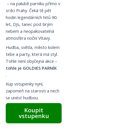
– na palubě parníku přímo v
srdci Prahy. Čeká tě pět
hodin legendárních hitů 90.
let, DJs, tanec pod širým
nebem a neopakovatelná
atmosféra noční Vltavy.
Hudba, světla, město kolem
tebe a party, která má styl.
Tohle není obyčejná akce –
tohle je GOLDIES PARNÍK
.
Kup vstupenky nyní,
zapomeň na starosti a nech
se unést hudbou.
Koupit
vstupenku