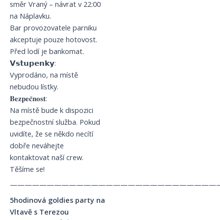
směr Vraný – návrat v 22:00
na Náplavku.
Bar provozovatele parniku
akceptuje pouze hotovost.
Před lodí je bankomat.
𝗩𝘀𝘁𝘂𝗽𝗲𝗻𝗸𝘆:
Vyprodáno, na místě
nebudou lístky.
𝐁𝐞𝐳𝐩𝐞𝐜̌𝐧𝐨𝐬𝐭:
Na místě bude k dispozici
bezpečnostní služba. Pokud
uvidíte, že se někdo necítí
dobře neváhejte
kontaktovat naší crew.
Těšíme se!
————————————————————————————
5hodinová goldies party na
Vltavě s Terezou