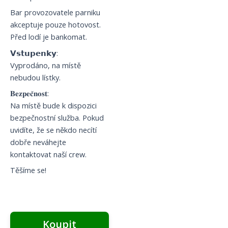
Bar provozovatele parniku
akceptuje pouze hotovost.
Před lodí je bankomat.
𝗩𝘀𝘁𝘂𝗽𝗲𝗻𝗸𝘆:
Vyprodáno, na místě
nebudou lístky.
𝐁𝐞𝐳𝐩𝐞𝐜̌𝐧𝐨𝐬𝐭:
Na místě bude k dispozici
bezpečnostní služba. Pokud
uvidíte, že se někdo necítí
dobře neváhejte
kontaktovat naší crew.
Těšíme se!
Koupit