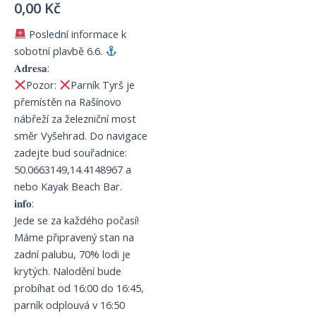
0,00
Kč
Poslední informace k
sobotní plavbě 6.6.
𝐀𝐝𝐫𝐞𝐬𝐚:
Pozor:
Parník Tyrš je
přemístěn na Rašínovo
nábřeží za železniční most
směr Vyšehrad. Do navigace
zadejte bud souřadnice:
50.0663149,14.4148967 a
nebo Kayak Beach Bar.
𝐢𝐧𝐟𝐨:
Jede se za každého počasí!
Máme připravený stan na
zadní palubu, 70% lodi je
krytých. Nalodění bude
probíhat od 16:00 do 16:45,
parník odplouvá v 16:50