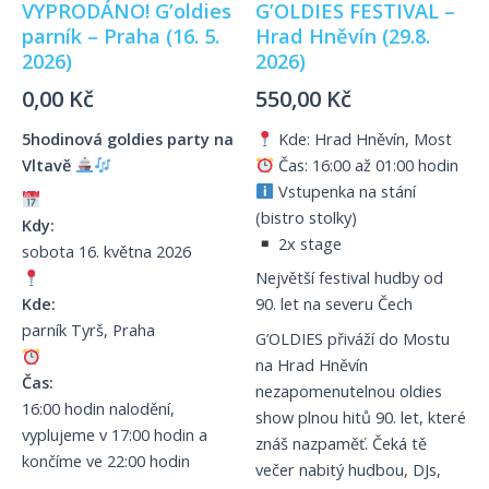
VYPRODÁNO! G’oldies
G’OLDIES FESTIVAL –
parník – Praha (16. 5.
Hrad Hněvín (29.8.
2026)
2026)
0,00
Kč
550,00
Kč
5hodinová goldies party na
Kde: Hrad Hněvín, Most
Vltavě
Čas: 16:00 až 01:00 hodin
Vstupenka na stání
(bistro stolky)
Kdy:
2x stage
sobota 16. května 2026
Největší festival hudby od
Kde:
90. let na severu Čech
parník Tyrš, Praha
G’OLDIES přiváží do Mostu
na Hrad Hněvín
Čas:
nezapomenutelnou oldies
16:00 hodin nalodění,
show plnou hitů 90. let, které
vyplujeme v 17:00 hodin a
znáš nazpaměť. Čeká tě
končíme ve 22:00 hodin
večer nabitý hudbou, DJs,