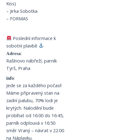
Kiss)
– Jirka Sobotka
– FORMAS
Poslední informace k
sobotní plavbě
𝐀𝐝𝐫𝐞𝐬𝐚:
Rašínovo nábřeží, parník
Tyrš, Praha
𝐢𝐧𝐟𝐨:
Jede se za každého počasí!
Máme připravený stan na
zadní palubu, 70% lodi je
krytých. Nalodění bude
probíhat od 16:00 do 16:45,
parník odplouvá v 16:50
směr Vraný – návrat v 22:00
na Náplavku.