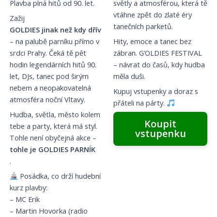
Plavba plná hitů od 90. let.
světly a atmosférou, která tě
vtáhne zpět do zlaté éry
Zažij
tanečních parketů.
GOLDIES jinak než kdy dřív
– na palubě parníku přímo v
Hity, emoce a tanec bez
srdci Prahy. Čeká tě pět
zábran. G’OLDIES FESTIVAL
hodin legendárních hitů 90.
– návrat do časů, kdy hudba
let, DJs, tanec pod širým
měla duši.
nebem a neopakovatelná
Kupuj vstupenky a doraz s
atmosféra noční Vltavy.
přáteli na párty.
Hudba, světla, město kolem
Koupit
tebe a party, která má styl.
vstupenku
Tohle není obyčejná akce –
tohle je GOLDIES PARNÍK
.
Posádka, co drží hudební
kurz plavby:
– MC Erik
– Martin Hovorka (radio